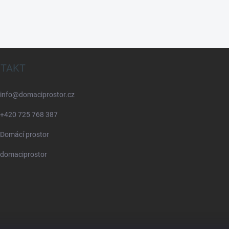
TAKT
info
@
domaciprostor.cz
+420 725 768 387
Domácí prostor
domaciprostor