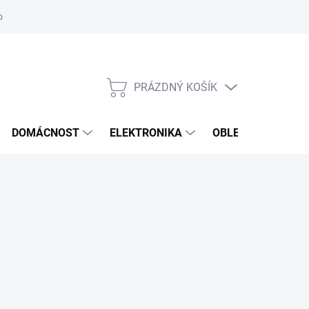
odstoupení od smlouvy
Reklamační formulář
PRÁZDNÝ KOŠÍK
NÁKUPNÍ
KOŠÍK
DOMÁCNOST
ELEKTRONIKA
OBLEČENÍ, OBUV 