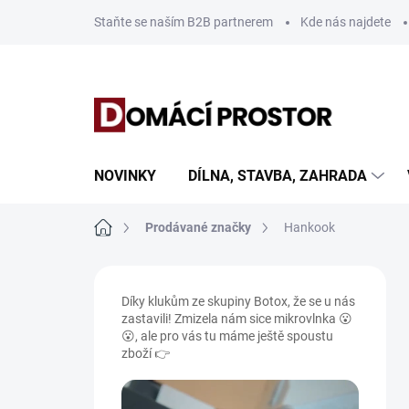
Přejít
Staňte se naším B2B partnerem
Kde nás najdete
na
obsah
NOVINKY
DÍLNA, STAVBA, ZAHRADA
Domů
Prodávané značky
Hankook
P
o
Díky klukům ze skupiny Botox, že se u nás
s
zastavili! Zmizela nám sice mikrovlnka 😮
t
😮, ale pro vás tu máme ještě spoustu
r
zboží 👉
a
n