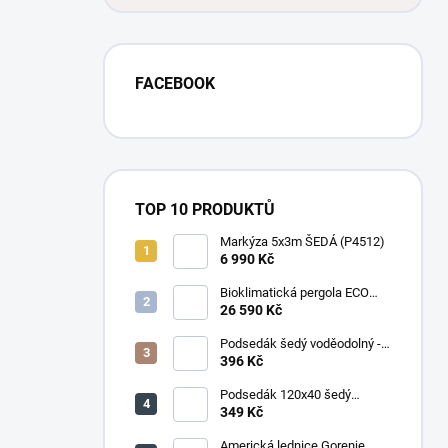
FACEBOOK
TOP 10 PRODUKTŮ
Markýza 5x3m ŠEDÁ (P4512)
6 990 Kč
Bioklimatická pergola ECO
4x3 m, ocel - volně stojící
26 590 Kč
Podsedák šedý voděodolný -
set 4ks
396 Kč
Podsedák 120x40 šedý
voděodolný
349 Kč
Americká lednice Gorenje