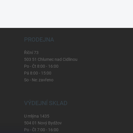
PRODEJNA
Říční 73
503 51 Chlumec nad Cidlinou
Po - Čt 8:00 - 16:00
Pá 8:00 - 15:00
So - Ne: zavřeno
VÝDEJNÍ SKLAD
U mlýna 1435
504 01 Nový Bydžov
Po - Čt 7:00 - 16:00