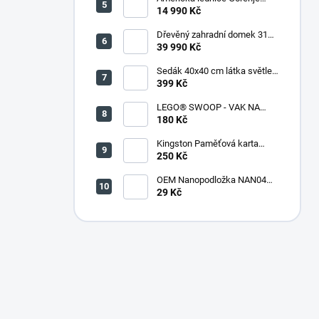
NRR9185DAXL
14 990 Kč
Dřevěný zahradní domek 316
(290 x 318 x 221 cm)
39 990 Kč
Sedák 40x40 cm látka světle
zelený melír - set 4 kusy
399 Kč
LEGO® SWOOP - VAK NA
KOSTKY
180 Kč
Kingston Paměťová karta
microSDHC 32GB + adaptér
250 Kč
OEM Nanopodložka NAN04
sv.modrá
29 Kč