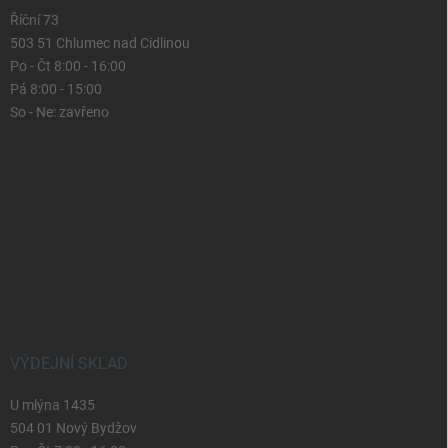
Říční 73
503 51 Chlumec nad Cidlinou
Po - Čt 8:00 - 16:00
Pá 8:00 - 15:00
So - Ne: zavřeno
VÝDEJNÍ SKLAD
U mlýna 1435
504 01 Nový Bydžov