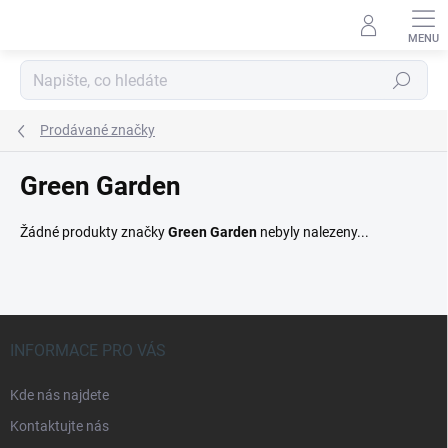
Přejít
na
obsah
Hledat
Prodávané značky
Green Garden
Žádné produkty značky
Green Garden
nebyly nalezeny...
Z
á
INFORMACE PRO VÁS
p
a
Kde nás najdete
t
Kontaktujte nás
í