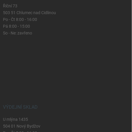
Říční 73
503 51 Chlumec nad Cidlinou
Po - Čt 8:00 - 16:00
Pá 8:00 - 15:00
So - Ne: zavřeno
VÝDEJNÍ SKLAD
U mlýna 1435
504 01 Nový Bydžov