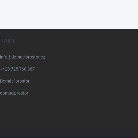
TAKT
info
@
domaciprostor.cz
+420 725 768 387
Domácí prostor
domaciprostor