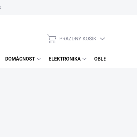
odstoupení od smlouvy
Reklamační formulář
PRÁZDNÝ KOŠÍK
NÁKUPNÍ
KOŠÍK
DOMÁCNOST
ELEKTRONIKA
OBLEČENÍ, OBUV 