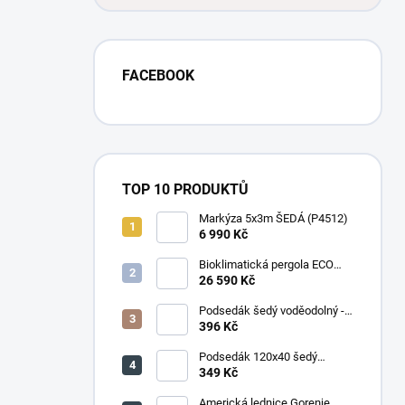
FACEBOOK
TOP 10 PRODUKTŮ
Markýza 5x3m ŠEDÁ (P4512)
6 990 Kč
Bioklimatická pergola ECO
4x3 m, ocel - volně stojící
26 590 Kč
Podsedák šedý voděodolný -
set 4ks
396 Kč
Podsedák 120x40 šedý
voděodolný
349 Kč
Americká lednice Gorenje