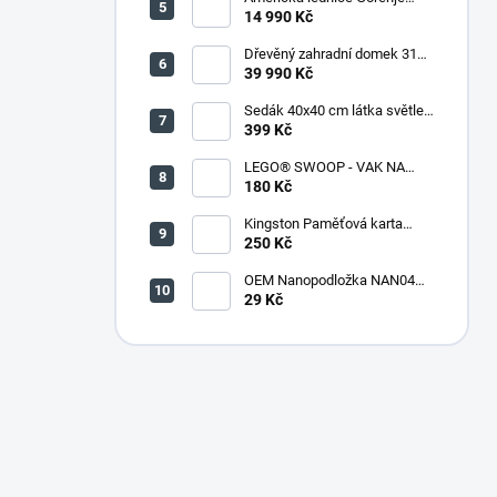
NRR9185DAXL
14 990 Kč
Dřevěný zahradní domek 316
(290 x 318 x 221 cm)
39 990 Kč
Sedák 40x40 cm látka světle
zelený melír - set 4 kusy
399 Kč
LEGO® SWOOP - VAK NA
KOSTKY
180 Kč
Kingston Paměťová karta
microSDHC 32GB + adaptér
250 Kč
OEM Nanopodložka NAN04
sv.modrá
29 Kč