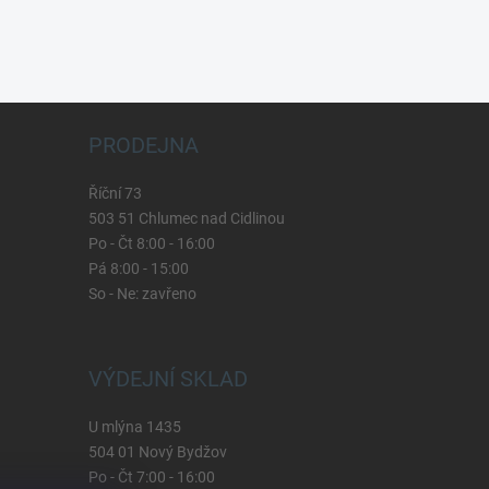
PRODEJNA
Říční 73
503 51 Chlumec nad Cidlinou
Po - Čt 8:00 - 16:00
Pá 8:00 - 15:00
So - Ne: zavřeno
VÝDEJNÍ SKLAD
U mlýna 1435
504 01 Nový Bydžov
Po - Čt 7:00 - 16:00