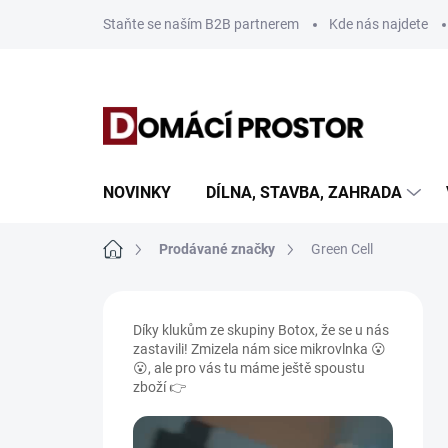
Přejít
Staňte se naším B2B partnerem
Kde nás najdete
na
obsah
NOVINKY
DÍLNA, STAVBA, ZAHRADA
Domů
Prodávané značky
Green Cell
P
o
Díky klukům ze skupiny Botox, že se u nás
s
zastavili! Zmizela nám sice mikrovlnka 😮
t
😮, ale pro vás tu máme ještě spoustu
r
zboží 👉
a
n