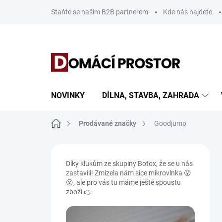
Přejít
Staňte se naším B2B partnerem
Kde nás najdete
na
obsah
NOVINKY
DÍLNA, STAVBA, ZAHRADA
Domů
Prodávané značky
Goodjump
P
o
Díky klukům ze skupiny Botox, že se u nás
s
zastavili! Zmizela nám sice mikrovlnka 😮
t
😮, ale pro vás tu máme ještě spoustu
r
zboží 👉
a
n