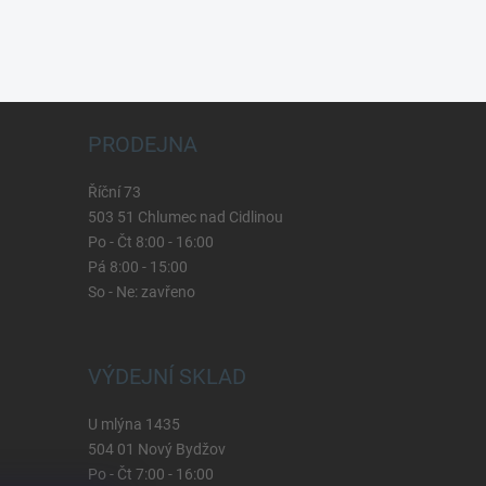
PRODEJNA
Říční 73
503 51 Chlumec nad Cidlinou
Po - Čt 8:00 - 16:00
Pá 8:00 - 15:00
So - Ne: zavřeno
VÝDEJNÍ SKLAD
U mlýna 1435
504 01 Nový Bydžov
Po - Čt 7:00 - 16:00