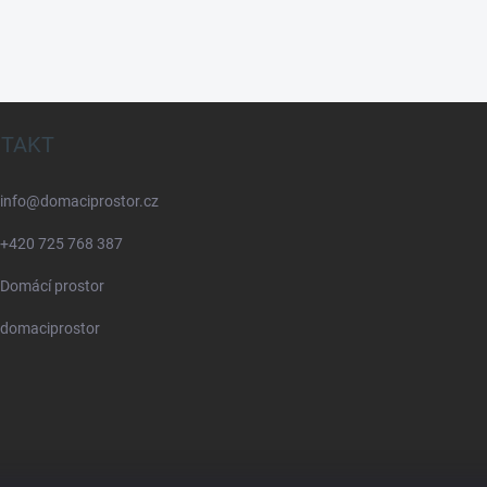
TAKT
info
@
domaciprostor.cz
+420 725 768 387
Domácí prostor
domaciprostor