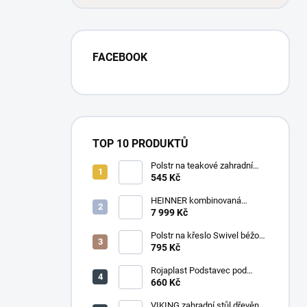
FACEBOOK
TOP 10 PRODUKTŮ
Polstr na teakové zahradní
křeslo vysoké - látka motiv
545 Kč
luční kvítí
HEINNER kombinovaná
chladnička HF-
7 999 Kč
HS205SWDE++ stříbrná
Polstr na křeslo Swivel béžový
melír
795 Kč
Rojaplast Podstavec pod
slunečník 22kg
660 Kč
VIKING zahradní stůl dřevěný