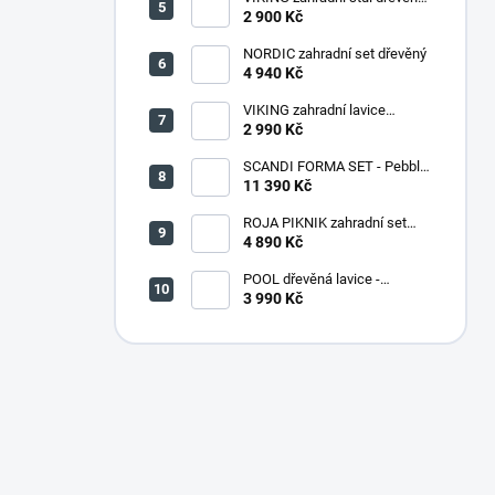
PŘÍRODNÍ - 150 cm
2 900 Kč
NORDIC zahradní set dřevěný
4 940 Kč
VIKING zahradní lavice
dřevěná PŘÍRODNÍ - 180 cm
2 990 Kč
SCANDI FORMA SET - Pebble
grey/Soft biege
11 390 Kč
ROJA PIKNIK zahradní set
dřevěný - 160 cm - lakovaný
4 890 Kč
POOL dřevěná lavice -
PŘÍRODNÍ
3 990 Kč