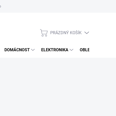
odstoupení od smlouvy
Reklamační formulář
PRÁZDNÝ KOŠÍK
NÁKUPNÍ
KOŠÍK
DOMÁCNOST
ELEKTRONIKA
OBLEČENÍ, OBUV 