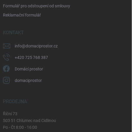
i
Formulář pro odstoupení od smlouvy
s
u
Reklamační formulář
KONTAKT
info
@
domaciprostor.cz
+420 725 768 387
Domácí prostor
domaciprostor
PRODEJNA
Říční 73
503 51 Chlumec nad Cidlinou
Po - Čt 8:00 - 16:00