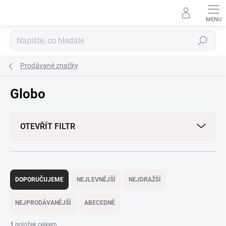
Přejít
na
obsah
Hledat
Prodávané značky
Globo
OTEVŘÍT FILTR
Ř
a
DOPORUČUJEME
NEJLEVNĚJŠÍ
NEJDRAŽŠÍ
z
e
NEJPRODÁVANĚJŠÍ
ABECEDNĚ
n
í
1
položek celkem