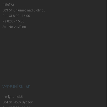
Říční 73
503 51 Chlumec nad Cidlinou
Po - Čt 8:00 - 16:00
Pá 8:00 - 15:00
So - Ne: zavřeno
VÝDEJNÍ SKLAD
U mlýna 1435
504 01 Nový Bydžov