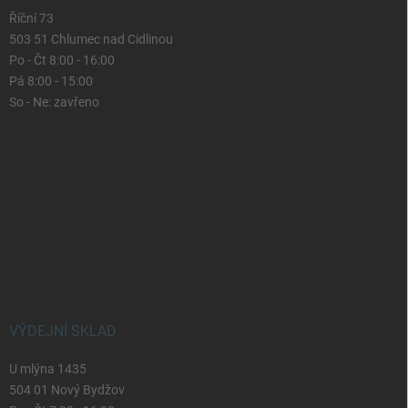
Říční 73
503 51 Chlumec nad Cidlinou
Po - Čt 8:00 - 16:00
Pá 8:00 - 15:00
So - Ne: zavřeno
VÝDEJNÍ SKLAD
U mlýna 1435
504 01 Nový Bydžov