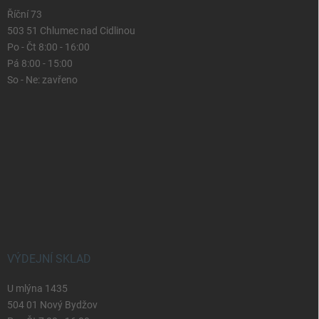
Říční 73
503 51 Chlumec nad Cidlinou
Po - Čt 8:00 - 16:00
Pá 8:00 - 15:00
So - Ne: zavřeno
VÝDEJNÍ SKLAD
U mlýna 1435
504 01 Nový Bydžov