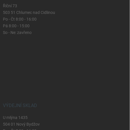
Říční 73
503 51 Chlumec nad Cidlinou
Po - Čt 8:00 - 16:00
Pá 8:00 - 15:00
So - Ne: zavřeno
VÝDEJNÍ SKLAD
U mlýna 1435
504 01 Nový Bydžov