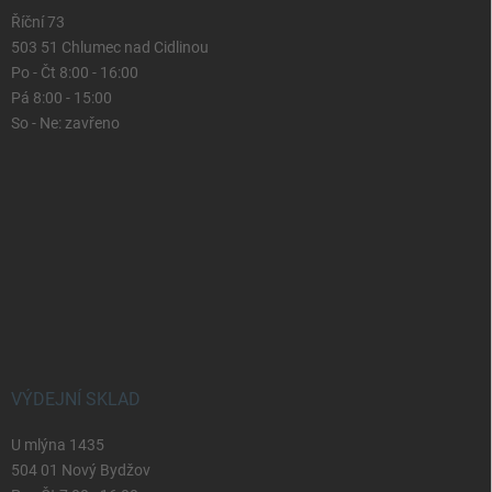
Říční 73
503 51 Chlumec nad Cidlinou
Po - Čt 8:00 - 16:00
Pá 8:00 - 15:00
So - Ne: zavřeno
VÝDEJNÍ SKLAD
U mlýna 1435
504 01 Nový Bydžov