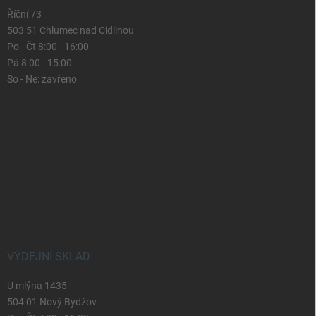
Říční 73
503 51 Chlumec nad Cidlinou
Po - Čt 8:00 - 16:00
Pá 8:00 - 15:00
So - Ne: zavřeno
VÝDEJNÍ SKLAD
U mlýna 1435
504 01 Nový Bydžov