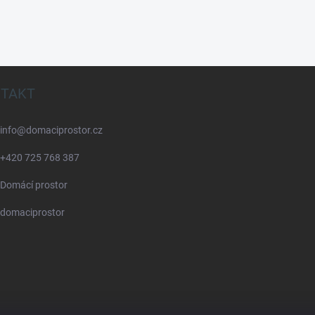
TAKT
info
@
domaciprostor.cz
+420 725 768 387
Domácí prostor
domaciprostor