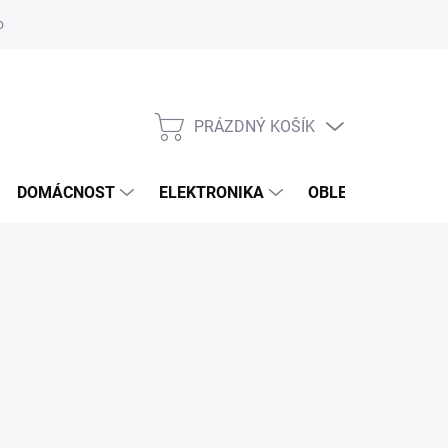
odstoupení od smlouvy
Reklamační formulář
PRÁZDNÝ KOŠÍK
NÁKUPNÍ
KOŠÍK
DOMÁCNOST
ELEKTRONIKA
OBLEČENÍ, OBUV 