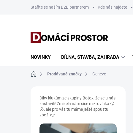
Přejít
Staňte se naším B2B partnerem
Kde nás najdete
na
obsah
NOVINKY
DÍLNA, STAVBA, ZAHRADA
Domů
Prodávané značky
Genevo
P
o
Díky klukům ze skupiny Botox, že se u nás
s
zastavili! Zmizela nám sice mikrovlnka 😮
t
😮, ale pro vás tu máme ještě spoustu
r
zboží 👉
a
n