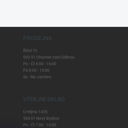
PRODEJNA
Říční 73
503 51 Chlumec nad Cidlinou
Po - Čt 8:00 - 16:00
Pá 8:00 - 15:00
So - Ne: zavřeno
VÝDEJNÍ SKLAD
U mlýna 1435
504 01 Nový Bydžov
Po - Čt 7:00 - 16:00