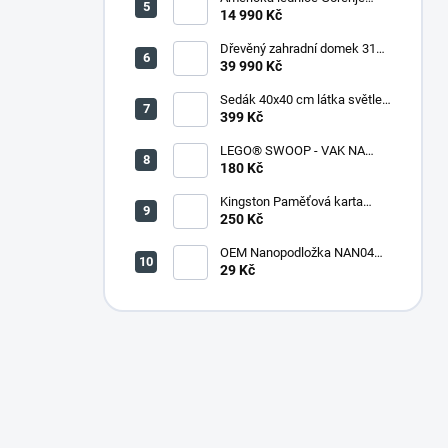
NRR9185DAXL
14 990 Kč
Dřevěný zahradní domek 316
(290 x 318 x 221 cm)
39 990 Kč
Sedák 40x40 cm látka světle
zelený melír - set 4 kusy
399 Kč
LEGO® SWOOP - VAK NA
KOSTKY
180 Kč
Kingston Paměťová karta
microSDHC 32GB + adaptér
250 Kč
OEM Nanopodložka NAN04
sv.modrá
29 Kč