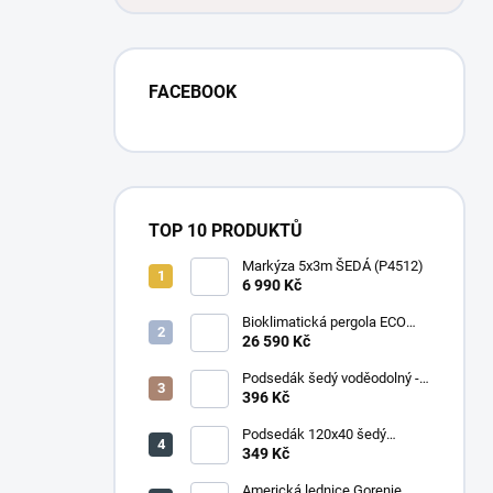
FACEBOOK
TOP 10 PRODUKTŮ
Markýza 5x3m ŠEDÁ (P4512)
6 990 Kč
Bioklimatická pergola ECO
4x3 m, ocel - volně stojící
26 590 Kč
Podsedák šedý voděodolný -
set 4ks
396 Kč
Podsedák 120x40 šedý
voděodolný
349 Kč
Americká lednice Gorenje