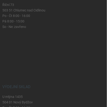
Říční 73
503 51 Chlumec nad Cidlinou
Po - Čt 8:00 - 16:00
Pá 8:00 - 15:00
So - Ne: zavřeno
VÝDEJNÍ SKLAD
U mlýna 1435
504 01 Nový Bydžov