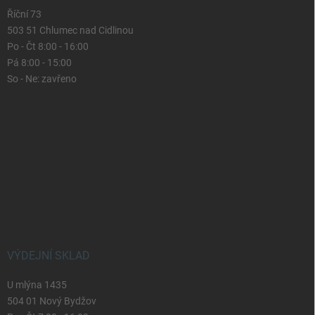
Říční 73
503 51 Chlumec nad Cidlinou
Po - Čt 8:00 - 16:00
Pá 8:00 - 15:00
So - Ne: zavřeno
VÝDEJNÍ SKLAD
U mlýna 1435
504 01 Nový Bydžov