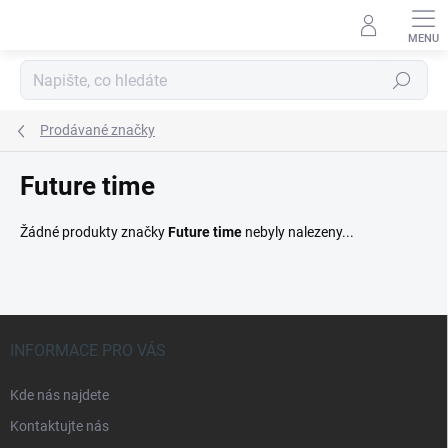
Přejít
na
obsah
Hledat
Prodávané značky
Future time
Žádné produkty značky
Future time
nebyly nalezeny...
Z
á
INFORMACE PRO VÁS
p
a
Kde nás najdete
t
Kontaktujte nás
í