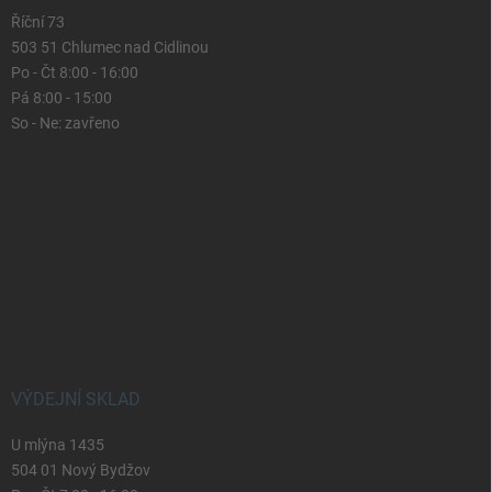
Říční 73
503 51 Chlumec nad Cidlinou
Po - Čt 8:00 - 16:00
Pá 8:00 - 15:00
So - Ne: zavřeno
VÝDEJNÍ SKLAD
U mlýna 1435
504 01 Nový Bydžov