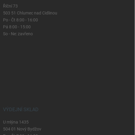
Říční 73
503 51 Chlumec nad Cidlinou
Po - Čt 8:00 - 16:00
Pá 8:00 - 15:00
So - Ne: zavřeno
VÝDEJNÍ SKLAD
U mlýna 1435
504 01 Nový Bydžov