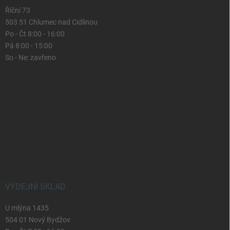
Říční 73
503 51 Chlumec nad Cidlinou
Po - Čt 8:00 - 16:00
Pá 8:00 - 15:00
So - Ne: zavřeno
VÝDEJNÍ SKLAD
U mlýna 1435
504 01 Nový Bydžov