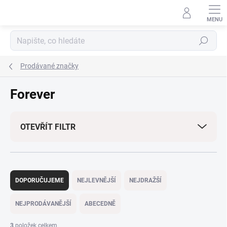
Přejít
na
obsah
Hledat
Prodávané značky
Forever
OTEVŘÍT FILTR
Ř
a
DOPORUČUJEME
NEJLEVNĚJŠÍ
NEJDRAŽŠÍ
z
e
NEJPRODÁVANĚJŠÍ
ABECEDNĚ
n
í
3
položek celkem