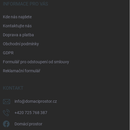
á
c
INFORMACE PRO VÁS
p
í
p
a
Kde nás najdete
r
t
v
Kontaktujte nás
í
k
Doprava a platba
y
v
Obchodní podmínky
ý
p
GDPR
i
Formulář pro odstoupení od smlouvy
s
u
Reklamační formulář
KONTAKT
info
@
domaciprostor.cz
+420 725 768 387
Domácí prostor