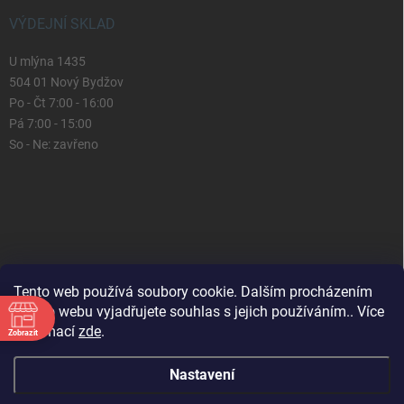
VÝDEJNÍ SKLAD
U mlýna 1435
504 01 Nový Bydžov
Po - Čt 7:00 - 16:00
Pá 7:00 - 15:00
So - Ne: zavřeno
Tento web používá soubory cookie. Dalším procházením
tohoto webu vyjadřujete souhlas s jejich používáním.. Více
informací
zde
.
Zobrazit
Nastavení