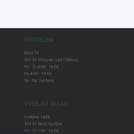
PRODEJNA
Říční 73
503 51 Chlumec nad Cidlinou
Po - Čt 8:00 - 16:00
Pá 8:00 - 15:00
So - Ne: zavřeno
VÝDEJNÍ SKLAD
U mlýna 1435
504 01 Nový Bydžov
Po - Čt 7:00 - 16:00