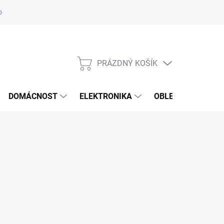
odstoupení od smlouvy
Reklamační formulář
PRÁZDNÝ KOŠÍK
NÁKUPNÍ
KOŠÍK
DOMÁCNOST
ELEKTRONIKA
OBLEČENÍ, OBUV 