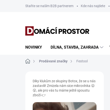
Přejít
Staňte se naším B2B partnerem
Kde nás najdete
na
obsah
NOVINKY
DÍLNA, STAVBA, ZAHRADA
Domů
Prodávané značky
Festool
P
o
Díky klukům ze skupiny Botox, že se u nás
s
zastavili! Zmizela nám sice mikrovlnka 😮
t
😮, ale pro vás tu máme ještě spoustu
r
zboží 👉
a
n