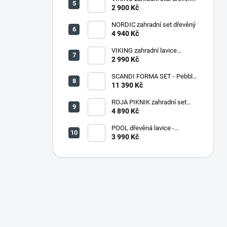
PŘÍRODNÍ - 150 cm
2 900 Kč
NORDIC zahradní set dřevěný
4 940 Kč
VIKING zahradní lavice
dřevěná PŘÍRODNÍ - 180 cm
2 990 Kč
SCANDI FORMA SET - Pebble
grey/Soft biege
11 390 Kč
ROJA PIKNIK zahradní set
dřevěný - 160 cm - lakovaný
4 890 Kč
POOL dřevěná lavice -
PŘÍRODNÍ
3 990 Kč