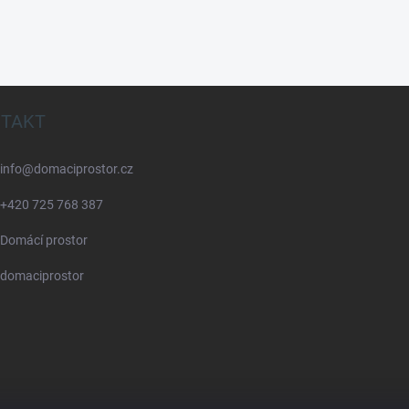
TAKT
info
@
domaciprostor.cz
+420 725 768 387
Domácí prostor
domaciprostor