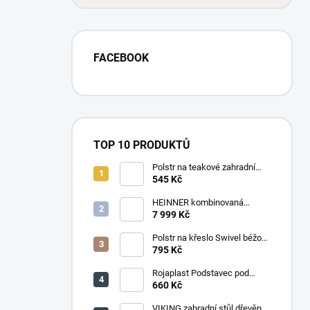
FACEBOOK
TOP 10 PRODUKTŮ
Polstr na teakové zahradní
křeslo vysoké - látka motiv
545 Kč
luční kvítí
HEINNER kombinovaná
chladnička HF-
7 999 Kč
HS205SWDE++ stříbrná
Polstr na křeslo Swivel béžový
melír
795 Kč
Rojaplast Podstavec pod
slunečník 22kg
660 Kč
VIKING zahradní stůl dřevěný