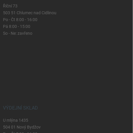
Říční 73
503 51 Chlumec nad Cidlinou
Po - Čt 8:00 - 16:00
Pá 8:00 - 15:00
So - Ne: zavřeno
VÝDEJNÍ SKLAD
U mlýna 1435
504 01 Nový Bydžov