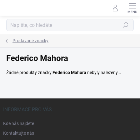
Přejít
na
obsah
Hledat
Prodávané značky
Federico Mahora
Žádné produkty značky
Federico Mahora
nebyly nalezeny...
Z
á
INFORMACE PRO VÁS
p
a
Kde nás najdete
t
Kontaktujte nás
í