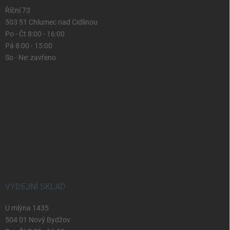
Říční 73
503 51 Chlumec nad Cidlinou
Po - Čt 8:00 - 16:00
Pá 8:00 - 15:00
So - Ne: zavřeno
VÝDEJNÍ SKLAD
U mlýna 1435
504 01 Nový Bydžov