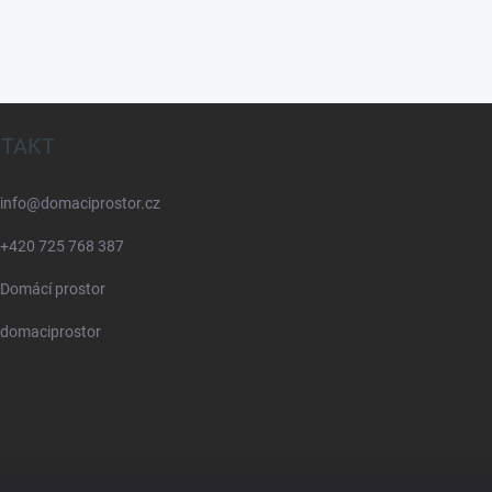
TAKT
info
@
domaciprostor.cz
+420 725 768 387
Domácí prostor
domaciprostor