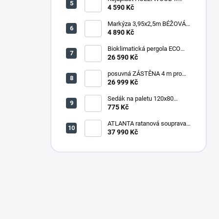
zahradní houpačka kovová -
4 590 Kč
šedá
Markýza 3,95x2,5m BÉŽOVÁ
(P4510)
4 890 Kč
Bioklimatická pergola ECO
4x3 m, ocel - volně stojící
26 590 Kč
posuvná ZÁSTĚNA 4 m pro
bioklimatickou pergolu -
26 999 Kč
šedočerná
Sedák na paletu 120x80
tmavě šedý melír
775 Kč
ATLANTA ratanová souprava
HNĚDÁ
37 990 Kč