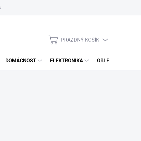
odstoupení od smlouvy
Reklamační formulář
PRÁZDNÝ KOŠÍK
NÁKUPNÍ
KOŠÍK
DOMÁCNOST
ELEKTRONIKA
OBLEČENÍ, OBUV 