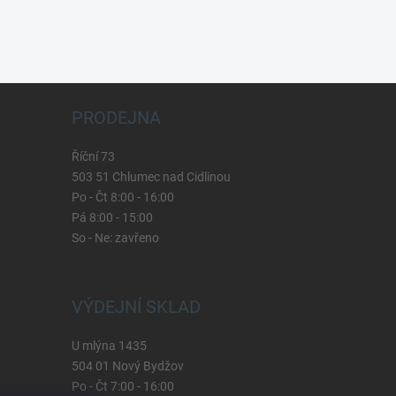
PRODEJNA
Říční 73
503 51 Chlumec nad Cidlinou
Po - Čt 8:00 - 16:00
Pá 8:00 - 15:00
So - Ne: zavřeno
VÝDEJNÍ SKLAD
U mlýna 1435
504 01 Nový Bydžov
Po - Čt 7:00 - 16:00