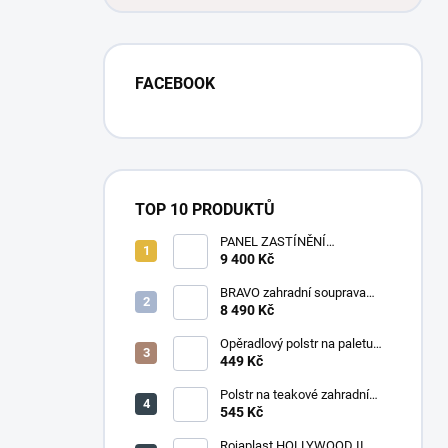
FACEBOOK
TOP 10 PRODUKTŮ
PANEL ZASTÍNĚNÍ
ANTRACIT, SKLÁPĚCÍ
9 400 Kč
LAMELY, HORIZONTÁLNÍ 1 m
pro bioklimatickou pergolu
BRAVO zahradní souprava
dřevěná - 160 cm
8 490 Kč
Opěradlový polstr na paletu
120x50 tmavě šedý melír
449 Kč
Polstr na teakové zahradní
křeslo vysoké - látka
545 Kč
levandule
Rojaplast HOLLYWOOD II