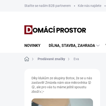
Přejít
Staňte se naším B2B partnerem
Kde nás najdete
na
obsah
NOVINKY
DÍLNA, STAVBA, ZAHRADA
Domů
Prodávané značky
Eva
P
o
Díky klukům ze skupiny Botox, že se u nás
s
zastavili! Zmizela nám sice mikrovlnka 😮
t
😮, ale pro vás tu máme ještě spoustu
r
zboží 👉
a
n