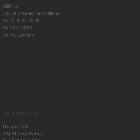
Říční 73
503 51 Chlumec nad Cidlinou
Po - Čt 8:00 - 16:00
Pá 8:00 - 15:00
So - Ne: zavřeno
VÝDEJNÍ SKLAD
U mlýna 1435
504 01 Nový Bydžov