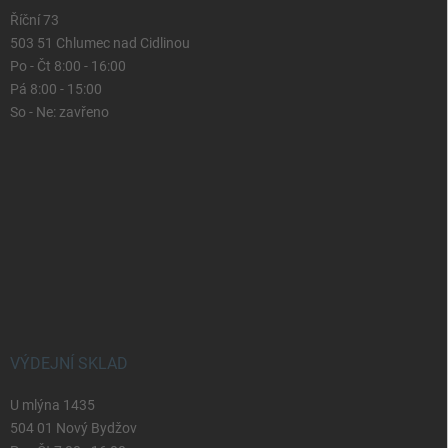
Říční 73
503 51 Chlumec nad Cidlinou
Po - Čt 8:00 - 16:00
Pá 8:00 - 15:00
So - Ne: zavřeno
VÝDEJNÍ SKLAD
U mlýna 1435
504 01 Nový Bydžov