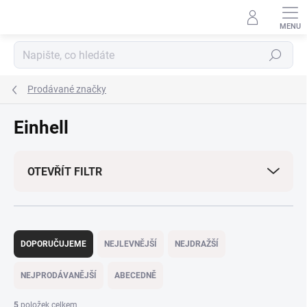
Přejít
na
obsah
Hledat
Prodávané značky
Einhell
OTEVŘÍT FILTR
Ř
a
DOPORUČUJEME
NEJLEVNĚJŠÍ
NEJDRAŽŠÍ
z
e
NEJPRODÁVANĚJŠÍ
ABECEDNĚ
n
í
5
položek celkem