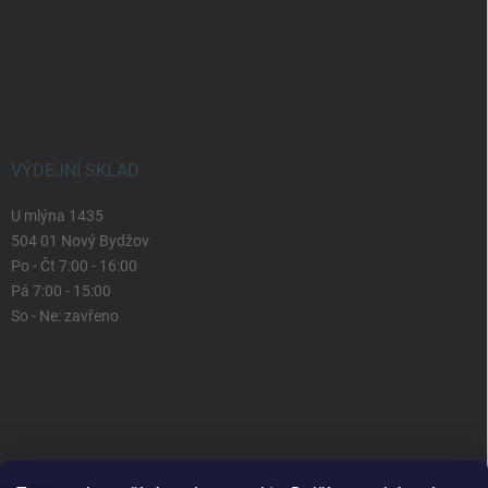
VÝDEJNÍ SKLAD
U mlýna 1435
504 01 Nový Bydžov
Po - Čt 7:00 - 16:00
Pá 7:00 - 15:00
So - Ne: zavřeno