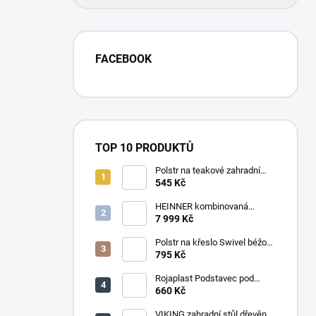
FACEBOOK
TOP 10 PRODUKTŮ
Polstr na teakové zahradní
křeslo vysoké - látka motiv
545 Kč
luční kvítí
HEINNER kombinovaná
chladnička HF-
7 999 Kč
HS205SWDE++ stříbrná
Polstr na křeslo Swivel béžový
melír
795 Kč
Rojaplast Podstavec pod
slunečník 22kg
660 Kč
VIKING zahradní stůl dřevěný