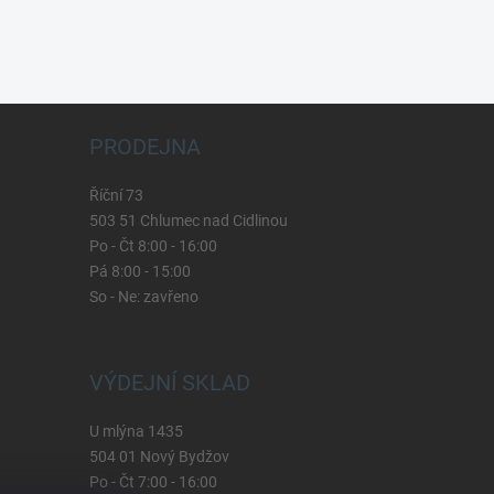
PRODEJNA
Říční 73
503 51 Chlumec nad Cidlinou
Po - Čt 8:00 - 16:00
Pá 8:00 - 15:00
So - Ne: zavřeno
VÝDEJNÍ SKLAD
U mlýna 1435
504 01 Nový Bydžov
Po - Čt 7:00 - 16:00