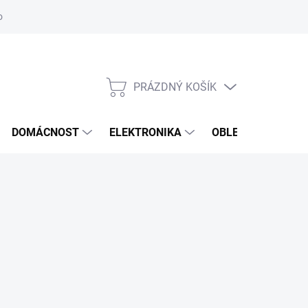
odstoupení od smlouvy
Reklamační formulář
PRÁZDNÝ KOŠÍK
NÁKUPNÍ
KOŠÍK
DOMÁCNOST
ELEKTRONIKA
OBLEČENÍ, OBUV 