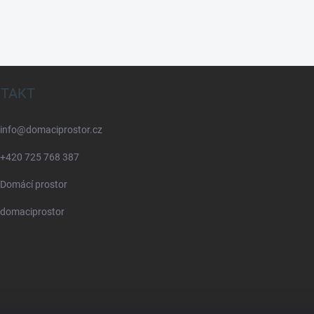
TAKT
info
@
domaciprostor.cz
+420 725 768 387
Domácí prostor
domaciprostor