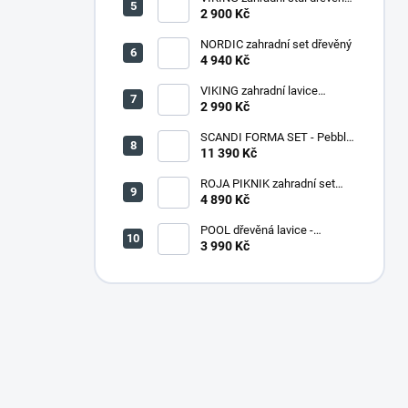
PŘÍRODNÍ - 150 cm
2 900 Kč
NORDIC zahradní set dřevěný
4 940 Kč
VIKING zahradní lavice
dřevěná PŘÍRODNÍ - 180 cm
2 990 Kč
SCANDI FORMA SET - Pebble
grey/Soft biege
11 390 Kč
ROJA PIKNIK zahradní set
dřevěný - 160 cm - lakovaný
4 890 Kč
POOL dřevěná lavice -
PŘÍRODNÍ
3 990 Kč