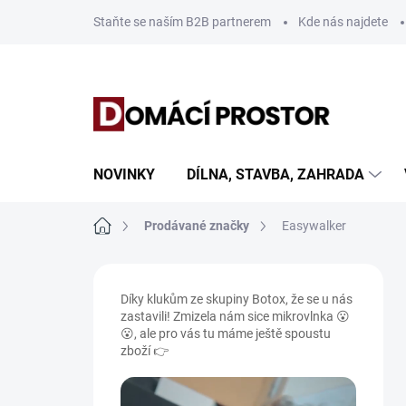
Přejít
Staňte se naším B2B partnerem
Kde nás najdete
na
obsah
NOVINKY
DÍLNA, STAVBA, ZAHRADA
Domů
Prodávané značky
Easywalker
P
o
Díky klukům ze skupiny Botox, že se u nás
s
zastavili! Zmizela nám sice mikrovlnka 😮
t
😮, ale pro vás tu máme ještě spoustu
r
zboží 👉
a
n