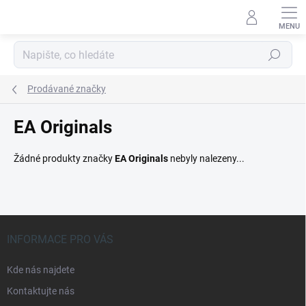
Přejít
na
obsah
Hledat
Prodávané značky
EA Originals
Žádné produkty značky
EA Originals
nebyly nalezeny...
Z
á
INFORMACE PRO VÁS
p
a
Kde nás najdete
t
Kontaktujte nás
í