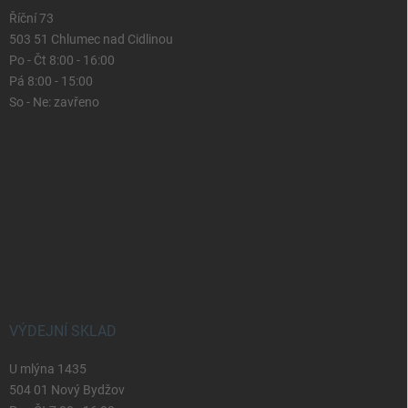
Říční 73
503 51 Chlumec nad Cidlinou
Po - Čt 8:00 - 16:00
Pá 8:00 - 15:00
So - Ne: zavřeno
VÝDEJNÍ SKLAD
U mlýna 1435
504 01 Nový Bydžov