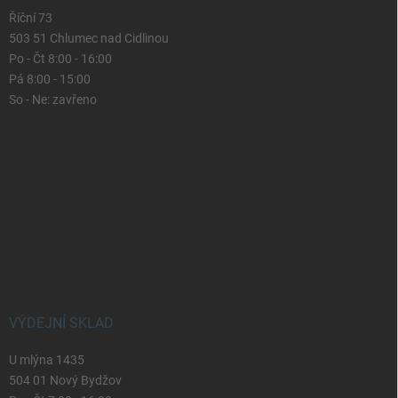
Říční 73
503 51 Chlumec nad Cidlinou
Po - Čt 8:00 - 16:00
Pá 8:00 - 15:00
So - Ne: zavřeno
VÝDEJNÍ SKLAD
U mlýna 1435
504 01 Nový Bydžov