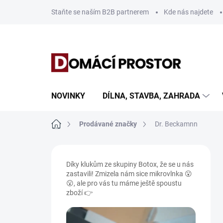
Přejít
Staňte se naším B2B partnerem
Kde nás najdete
na
obsah
NOVINKY
DÍLNA, STAVBA, ZAHRADA
Domů
Prodávané značky
Dr. Beckamnn
P
o
Díky klukům ze skupiny Botox, že se u nás
s
zastavili! Zmizela nám sice mikrovlnka 😮
t
😮, ale pro vás tu máme ještě spoustu
r
zboží 👉
a
n