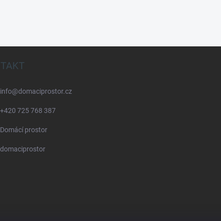
TAKT
info
@
domaciprostor.cz
+420 725 768 387
Domácí prostor
domaciprostor