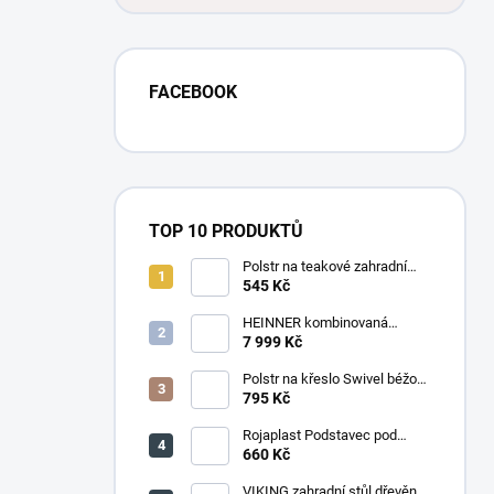
FACEBOOK
TOP 10 PRODUKTŮ
Polstr na teakové zahradní
křeslo vysoké - látka motiv
545 Kč
luční kvítí
HEINNER kombinovaná
chladnička HF-
7 999 Kč
HS205SWDE++ stříbrná
Polstr na křeslo Swivel béžový
melír
795 Kč
Rojaplast Podstavec pod
slunečník 22kg
660 Kč
VIKING zahradní stůl dřevěný