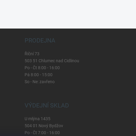
PRODEJNA
Říční 73
503 51 Chlumec nad Cidlinou
Po - Čt 8:00 - 16:00
Pá 8:00 - 15:00
So - Ne: zavřeno
VÝDEJNÍ SKLAD
U mlýna 1435
504 01 Nový Bydžov
Po - Čt 7:00 - 16:00