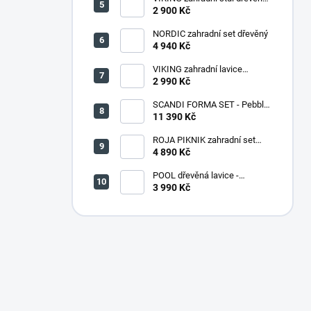
PŘÍRODNÍ - 150 cm
2 900 Kč
NORDIC zahradní set dřevěný
4 940 Kč
VIKING zahradní lavice
dřevěná PŘÍRODNÍ - 180 cm
2 990 Kč
SCANDI FORMA SET - Pebble
grey/Soft biege
11 390 Kč
ROJA PIKNIK zahradní set
dřevěný - 160 cm - lakovaný
4 890 Kč
POOL dřevěná lavice -
PŘÍRODNÍ
3 990 Kč