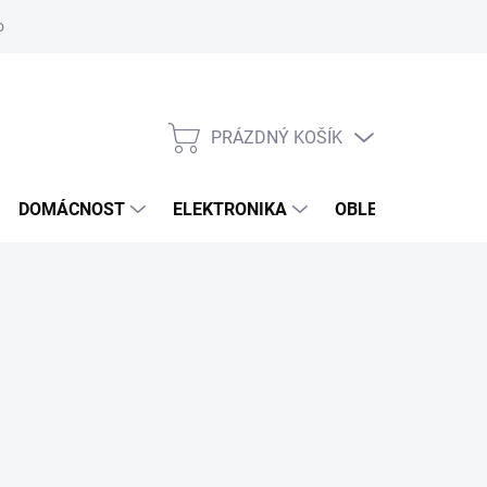
odstoupení od smlouvy
Reklamační formulář
PRÁZDNÝ KOŠÍK
NÁKUPNÍ
KOŠÍK
DOMÁCNOST
ELEKTRONIKA
OBLEČENÍ, OBUV 