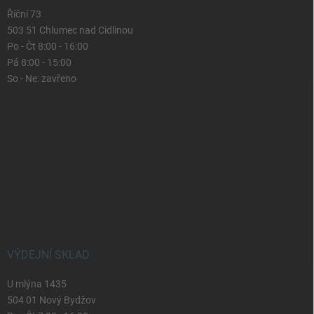
Říční 73
503 51 Chlumec nad Cidlinou
Po - Čt 8:00 - 16:00
Pá 8:00 - 15:00
So - Ne: zavřeno
VÝDEJNÍ SKLAD
U mlýna 1435
504 01 Nový Bydžov