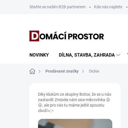
Přejít
Staňte se naším B2B partnerem
Kde nás najdete
na
obsah
NOVINKY
DÍLNA, STAVBA, ZAHRADA
Domů
Prodávané značky
Dickie
P
o
Díky klukům ze skupiny Botox, že se u nás
s
zastavili! Zmizela nám sice mikrovlnka 😮
t
😮, ale pro vás tu máme ještě spoustu
r
zboží 👉
a
n