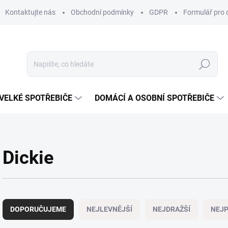
Kontaktujte nás
Obchodní podmínky
GDPR
Formulář pro 
Hledat
VELKÉ SPOTŘEBIČE
DOMÁCÍ A OSOBNÍ SPOTŘEBIČE
Dickie
Ř
a
DOPORUČUJEME
NEJLEVNĚJŠÍ
NEJDRAŽŠÍ
NEJP
z
e