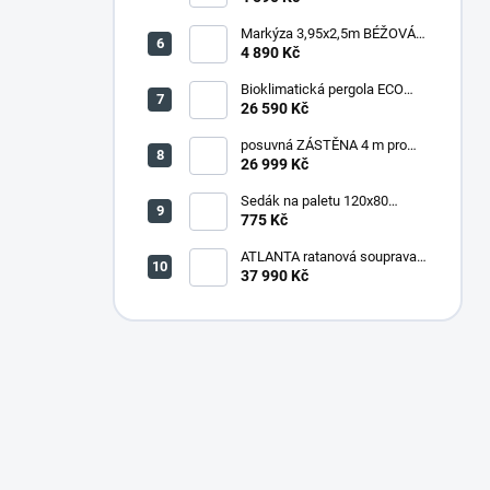
šedá
Markýza 3,95x2,5m BÉŽOVÁ
(P4510)
4 890 Kč
Bioklimatická pergola ECO
4x3 m, ocel - volně stojící
26 590 Kč
posuvná ZÁSTĚNA 4 m pro
bioklimatickou pergolu -
26 999 Kč
šedočerná
Sedák na paletu 120x80
tmavě šedý melír
775 Kč
ATLANTA ratanová souprava
HNĚDÁ
37 990 Kč