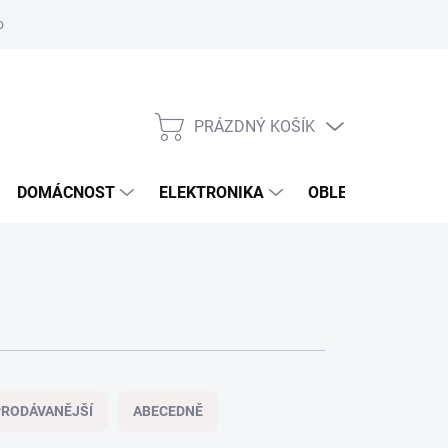
odstoupení od smlouvy
Reklamační formulář
PRÁZDNÝ KOŠÍK
NÁKUPNÍ
KOŠÍK
DOMÁCNOST
ELEKTRONIKA
OBLEČENÍ, OBUV 
RODÁVANĚJŠÍ
ABECEDNĚ