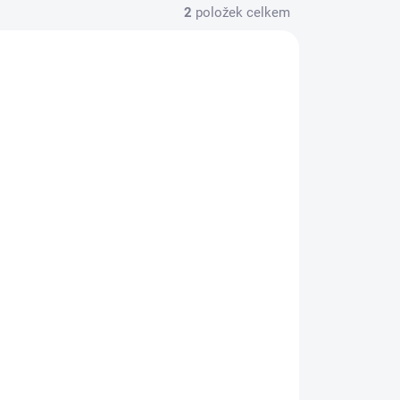
2
položek celkem
45739
ADEM
(1 KS)
a