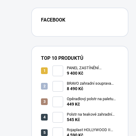
FACEBOOK
TOP 10 PRODUKTŮ
PANEL ZASTÍNĚNÍ
ANTRACIT, SKLÁPĚCÍ
9 400 Kč
LAMELY, HORIZONTÁLNÍ 1 m
pro bioklimatickou pergolu
BRAVO zahradní souprava
dřevěná - 160 cm
8 490 Kč
Opěradlový polstr na paletu
120x50 tmavě šedý melír
449 Kč
Polstr na teakové zahradní
křeslo vysoké - látka
545 Kč
levandule
Rojaplast HOLLYWOOD II
zahradní houpačka kovová -
4 590 Kč