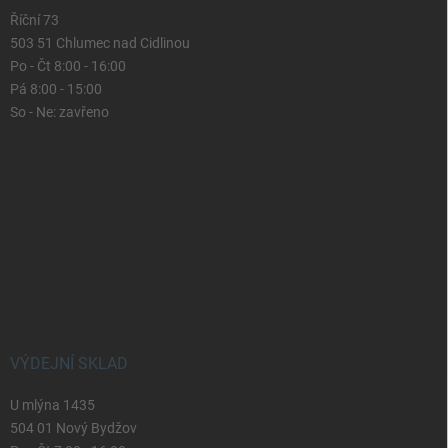
Říční 73
503 51 Chlumec nad Cidlinou
Po - Čt 8:00 - 16:00
Pá 8:00 - 15:00
So - Ne: zavřeno
VÝDEJNÍ SKLAD
U mlýna 1435
504 01 Nový Bydžov