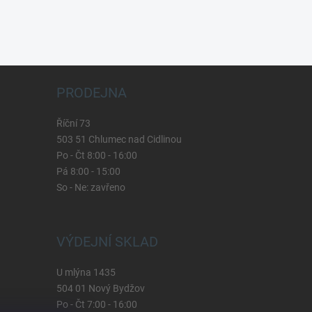
PRODEJNA
Říční 73
503 51 Chlumec nad Cidlinou
Po - Čt 8:00 - 16:00
Pá 8:00 - 15:00
So - Ne: zavřeno
VÝDEJNÍ SKLAD
U mlýna 1435
504 01 Nový Bydžov
Po - Čt 7:00 - 16:00