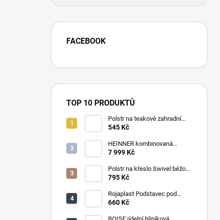
FACEBOOK
TOP 10 PRODUKTŮ
Polstr na teakové zahradní
křeslo vysoké - látka motiv
545 Kč
luční kvítí
HEINNER kombinovaná
chladnička HF-
7 999 Kč
HS205SWDE++ stříbrná
Polstr na křeslo Swivel béžový
melír
795 Kč
Rojaplast Podstavec pod
slunečník 22kg
660 Kč
BOISE jídelní hliníková