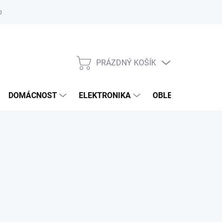
odstoupení od smlouvy
Reklamační formulář
PRÁZDNÝ KOŠÍK
NÁKUPNÍ
KOŠÍK
DOMÁCNOST
ELEKTRONIKA
OBLEČENÍ, OBUV 