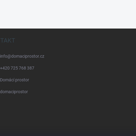
TAKT
info
@
domaciprostor.cz
+420 725 768 387
Domácí prostor
domaciprostor