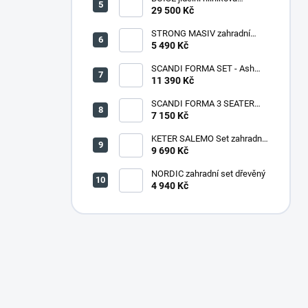
souprava CAPPUCCINO
29 500 Kč
STRONG MASIV zahradní
lavice dřevěná - 180 cm
5 490 Kč
SCANDI FORMA SET - Ash
grey/Storm grey
11 390 Kč
SCANDI FORMA 3 SEATER
SOFA - Ash grey/Storm grey
7 150 Kč
KETER SALEMO Set zahradní,
grafit/šedá 17206003
9 690 Kč
NORDIC zahradní set dřevěný
4 940 Kč