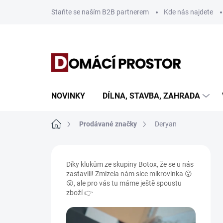
Přejít
Staňte se naším B2B partnerem
Kde nás najdete
na
obsah
NOVINKY
DÍLNA, STAVBA, ZAHRADA
Domů
Prodávané značky
Deryan
P
o
Díky klukům ze skupiny Botox, že se u nás
s
zastavili! Zmizela nám sice mikrovlnka 😮
t
😮, ale pro vás tu máme ještě spoustu
r
zboží 👉
a
n