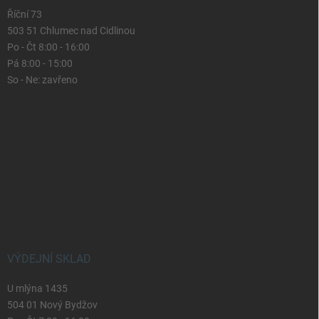
Říční 73
503 51 Chlumec nad Cidlinou
Po - Čt 8:00 - 16:00
Pá 8:00 - 15:00
So - Ne: zavřeno
VÝDEJNÍ SKLAD
U mlýna 1435
504 01 Nový Bydžov