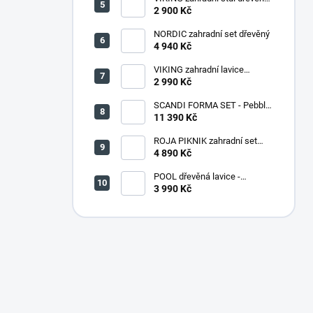
PŘÍRODNÍ - 150 cm
2 900 Kč
NORDIC zahradní set dřevěný
4 940 Kč
VIKING zahradní lavice
dřevěná PŘÍRODNÍ - 180 cm
2 990 Kč
SCANDI FORMA SET - Pebble
grey/Soft biege
11 390 Kč
ROJA PIKNIK zahradní set
dřevěný - 160 cm - lakovaný
4 890 Kč
POOL dřevěná lavice -
PŘÍRODNÍ
3 990 Kč