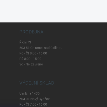
PRODEJNA
Říční 73
503 51 Chlumec nad Cidlinou
Po - Čt 8:00 - 16:00
Pá 8:00 - 15:00
So - Ne: zavřeno
VÝDEJNÍ SKLAD
U mlýna 1435
504 01 Nový Bydžov
Po - Čt 7:00 - 16:00