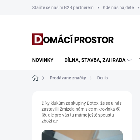
Přejít
Staňte se naším B2B partnerem
Kde nás najdete
na
obsah
NOVINKY
DÍLNA, STAVBA, ZAHRADA
Domů
Prodávané značky
Denis
P
o
Díky klukům ze skupiny Botox, že se u nás
s
zastavili! Zmizela nám sice mikrovlnka 😮
t
😮, ale pro vás tu máme ještě spoustu
r
zboží 👉
a
n