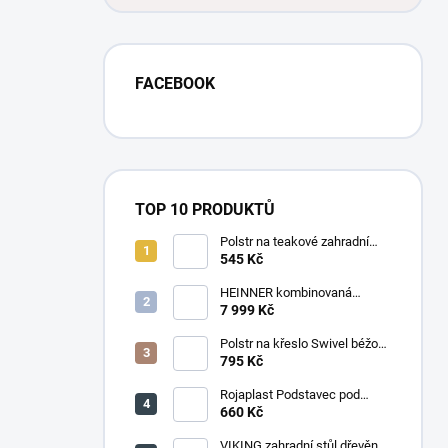
FACEBOOK
TOP 10 PRODUKTŮ
Polstr na teakové zahradní
křeslo vysoké - látka motiv
545 Kč
luční kvítí
HEINNER kombinovaná
chladnička HF-
7 999 Kč
HS205SWDE++ stříbrná
Polstr na křeslo Swivel béžový
melír
795 Kč
Rojaplast Podstavec pod
slunečník 22kg
660 Kč
VIKING zahradní stůl dřevěný