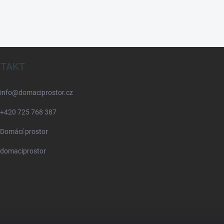
TAKT
info
@
domaciprostor.cz
+420 725 768 387
Domácí prostor
domaciprostor