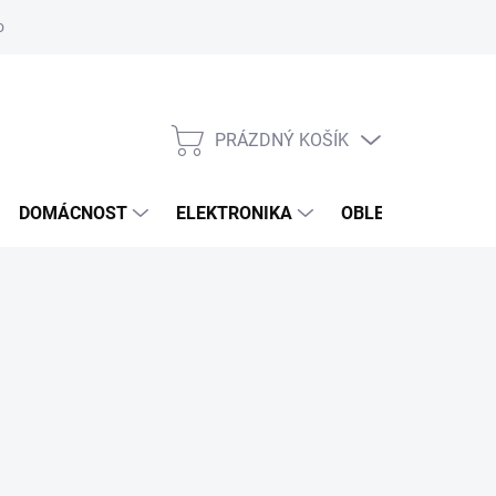
odstoupení od smlouvy
Reklamační formulář
PRÁZDNÝ KOŠÍK
NÁKUPNÍ
KOŠÍK
DOMÁCNOST
ELEKTRONIKA
OBLEČENÍ, OBUV 