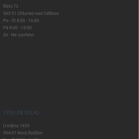
Říční 73
503 51 Chlumec nad Cidlinou
Po - Čt 8:00 - 16:00
Pá 8:00 - 15:00
So - Ne: zavřeno
VÝDEJNÍ SKLAD
U mlýna 1435
504 01 Nový Bydžov