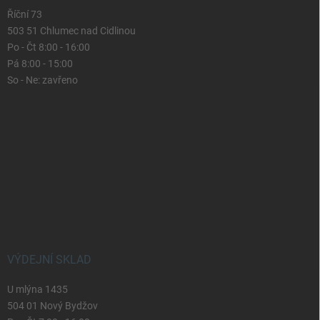
Říční 73
503 51 Chlumec nad Cidlinou
Po - Čt 8:00 - 16:00
Pá 8:00 - 15:00
So - Ne: zavřeno
VÝDEJNÍ SKLAD
U mlýna 1435
504 01 Nový Bydžov