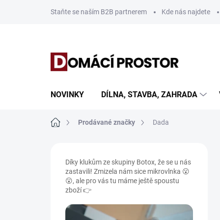
Přejít
Staňte se naším B2B partnerem
Kde nás najdete
na
obsah
NOVINKY
DÍLNA, STAVBA, ZAHRADA
Domů
Prodávané značky
Dada
P
o
Díky klukům ze skupiny Botox, že se u nás
s
zastavili! Zmizela nám sice mikrovlnka 😮
t
😮, ale pro vás tu máme ještě spoustu
r
zboží 👉
a
n