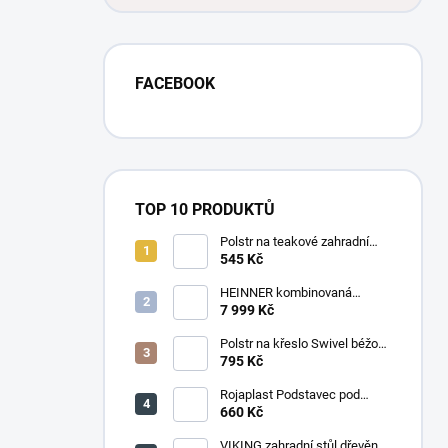
FACEBOOK
TOP 10 PRODUKTŮ
Polstr na teakové zahradní
křeslo vysoké - látka motiv
545 Kč
luční kvítí
HEINNER kombinovaná
chladnička HF-
7 999 Kč
HS205SWDE++ stříbrná
Polstr na křeslo Swivel béžový
melír
795 Kč
Rojaplast Podstavec pod
slunečník 22kg
660 Kč
VIKING zahradní stůl dřevěný