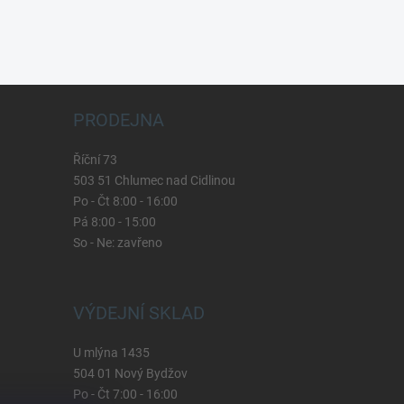
PRODEJNA
Říční 73
503 51 Chlumec nad Cidlinou
Po - Čt 8:00 - 16:00
Pá 8:00 - 15:00
So - Ne: zavřeno
VÝDEJNÍ SKLAD
U mlýna 1435
504 01 Nový Bydžov
Po - Čt 7:00 - 16:00