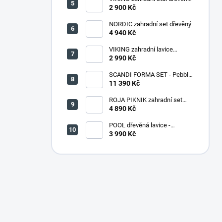
PŘÍRODNÍ - 150 cm
2 900 Kč
NORDIC zahradní set dřevěný
4 940 Kč
VIKING zahradní lavice
dřevěná PŘÍRODNÍ - 180 cm
2 990 Kč
SCANDI FORMA SET - Pebble
grey/Soft biege
11 390 Kč
ROJA PIKNIK zahradní set
dřevěný - 160 cm - lakovaný
4 890 Kč
POOL dřevěná lavice -
PŘÍRODNÍ
3 990 Kč