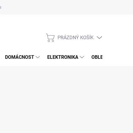
odstoupení od smlouvy
Reklamační formulář
PRÁZDNÝ KOŠÍK
NÁKUPNÍ
KOŠÍK
DOMÁCNOST
ELEKTRONIKA
OBLEČENÍ, OBUV 