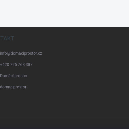
TAKT
info
@
domaciprostor.cz
+420 725 768 387
Domácí prostor
domaciprostor