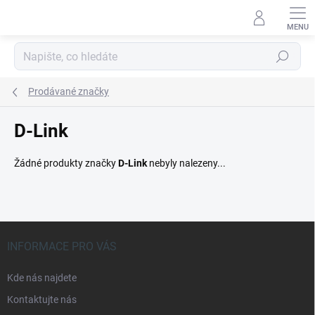
Přejít
na
obsah
Hledat
Prodávané značky
D-Link
Žádné produkty značky
D-Link
nebyly nalezeny...
Z
á
INFORMACE PRO VÁS
p
a
Kde nás najdete
t
Kontaktujte nás
í