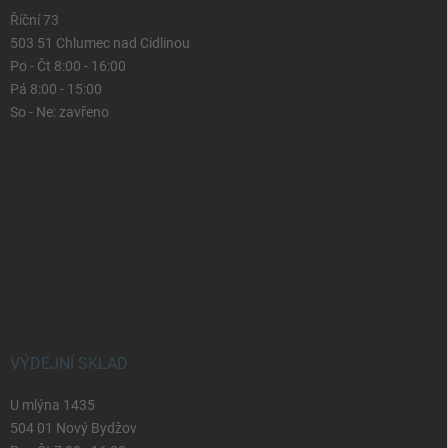
Říční 73
503 51 Chlumec nad Cidlinou
Po - Čt 8:00 - 16:00
Pá 8:00 - 15:00
So - Ne: zavřeno
VÝDEJNÍ SKLAD
U mlýna 1435
504 01 Nový Bydžov