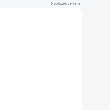
6
položek celkem
AKCE
77836
68449
VYSTAVENÝ KUS
ADEM
SKLADEM
(2 KS)
(1 KS)
CZC.Gaming Warlock,
10P
Gateron Low Profile
Red, černá
1 270 Kč
Do košíku