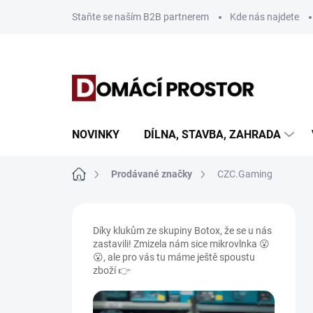
Přejít
Staňte se naším B2B partnerem
Kde nás najdete
na
obsah
NOVINKY
DÍLNA, STAVBA, ZAHRADA
Domů
Prodávané značky
CZC.Gaming
P
o
Díky klukům ze skupiny Botox, že se u nás
s
zastavili! Zmizela nám sice mikrovlnka 😮
t
😮, ale pro vás tu máme ještě spoustu
r
zboží 👉
a
n