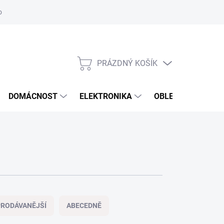
odstoupení od smlouvy
Reklamační formulář
PRÁZDNÝ KOŠÍK
NÁKUPNÍ
KOŠÍK
DOMÁCNOST
ELEKTRONIKA
OBLEČENÍ, OBUV 
RODÁVANĚJŠÍ
ABECEDNĚ