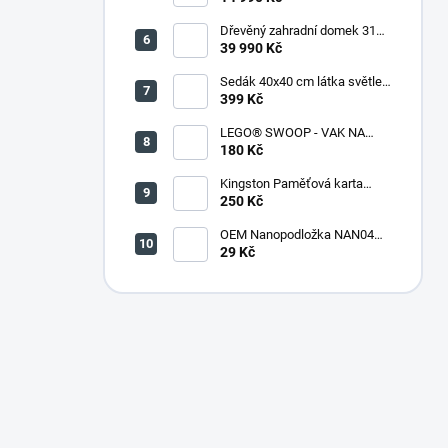
Dřevěný zahradní domek 316
(290 x 318 x 221 cm)
39 990 Kč
Sedák 40x40 cm látka světle
zelený melír - set 4 kusy
399 Kč
LEGO® SWOOP - VAK NA
KOSTKY
180 Kč
Kingston Paměťová karta
microSDHC 32GB + adaptér
250 Kč
OEM Nanopodložka NAN04
sv.modrá
29 Kč