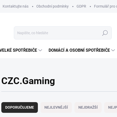
Kontaktujte nás
Obchodní podmínky
GDPR
Formulář pro 
Hledat
VELKÉ SPOTŘEBIČE
DOMÁCÍ A OSOBNÍ SPOTŘEBIČE
CZC.Gaming
Ř
a
DOPORUČUJEME
NEJLEVNĚJŠÍ
NEJDRAŽŠÍ
NEJP
z
e