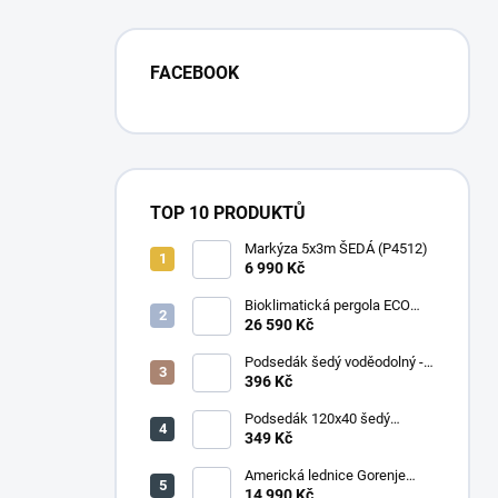
FACEBOOK
TOP 10 PRODUKTŮ
Markýza 5x3m ŠEDÁ (P4512)
6 990 Kč
Bioklimatická pergola ECO
4x3 m, ocel - volně stojící
26 590 Kč
Podsedák šedý voděodolný -
set 4ks
396 Kč
Podsedák 120x40 šedý
voděodolný
349 Kč
Americká lednice Gorenje
NRR9185DAXL
14 990 Kč