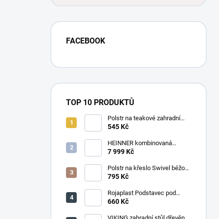
FACEBOOK
TOP 10 PRODUKTŮ
Polstr na teakové zahradní
křeslo vysoké - látka motiv
545 Kč
luční kvítí
HEINNER kombinovaná
chladnička HF-
7 999 Kč
HS205SWDE++ stříbrná
Polstr na křeslo Swivel béžový
melír
795 Kč
Rojaplast Podstavec pod
slunečník 22kg
660 Kč
VIKING zahradní stůl dřevěný