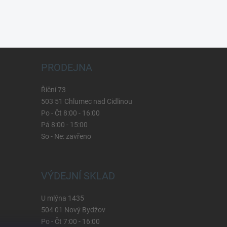
PRODEJNA
Říční 73
503 51 Chlumec nad Cidlinou
Po - Čt 8:00 - 16:00
Pá 8:00 - 15:00
So - Ne: zavřeno
VÝDEJNÍ SKLAD
U mlýna 1435
504 01 Nový Bydžov
Po - Čt 7:00 - 16:00