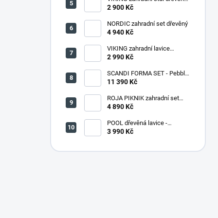
PŘÍRODNÍ - 150 cm
2 900 Kč
NORDIC zahradní set dřevěný
4 940 Kč
VIKING zahradní lavice
dřevěná PŘÍRODNÍ - 180 cm
2 990 Kč
SCANDI FORMA SET - Pebble
grey/Soft biege
11 390 Kč
ROJA PIKNIK zahradní set
dřevěný - 160 cm - lakovaný
4 890 Kč
POOL dřevěná lavice -
PŘÍRODNÍ
3 990 Kč