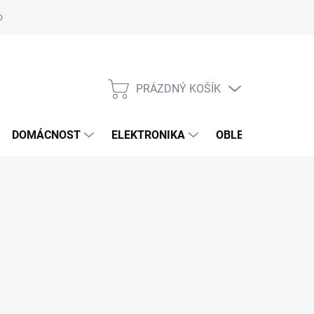
odstoupení od smlouvy
Reklamační formulář
PRÁZDNÝ KOŠÍK
NÁKUPNÍ
KOŠÍK
DOMÁCNOST
ELEKTRONIKA
OBLEČENÍ, OBUV 