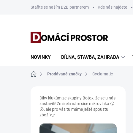
Přejít
Staňte se naším B2B partnerem
Kde nás najdete
na
obsah
NOVINKY
DÍLNA, STAVBA, ZAHRADA
Domů
Prodávané značky
Cyclamatic
P
o
Díky klukům ze skupiny Botox, že se u nás
s
zastavili! Zmizela nám sice mikrovlnka 😮
t
😮, ale pro vás tu máme ještě spoustu
r
zboží 👉
a
n