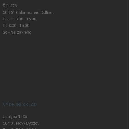
Říční 73
503 51 Chlumec nad Cidlinou
Po - Čt 8:00 - 16:00
Pá 8:00 - 15:00
So - Ne: zavřeno
VÝDEJNÍ SKLAD
U mlýna 1435
504 01 Nový Bydžov