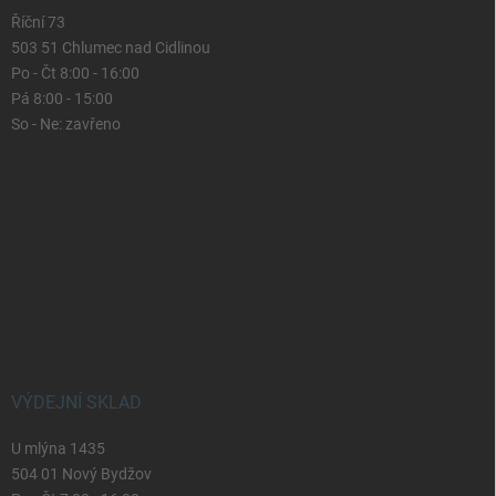
Říční 73
503 51 Chlumec nad Cidlinou
Po - Čt 8:00 - 16:00
Pá 8:00 - 15:00
So - Ne: zavřeno
VÝDEJNÍ SKLAD
U mlýna 1435
504 01 Nový Bydžov