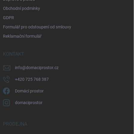
y
v
Obchodní podmínky
ý
p
GDPR
i
Formulář pro odstoupení od smlouvy
s
u
Reklamační formulář
KONTAKT
info
@
domaciprostor.cz
+420 725 768 387
Domácí prostor
domaciprostor
PRODEJNA