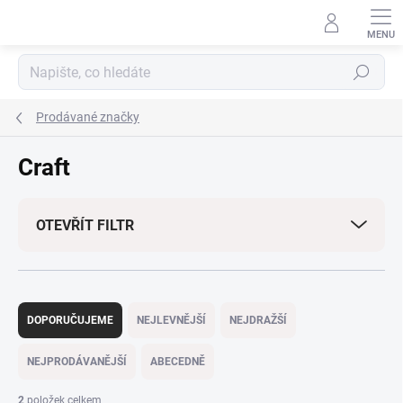
Přejít
na
obsah
Hledat
Prodávané značky
Craft
OTEVŘÍT FILTR
Ř
a
DOPORUČUJEME
NEJLEVNĚJŠÍ
NEJDRAŽŠÍ
z
e
NEJPRODÁVANĚJŠÍ
ABECEDNĚ
n
í
2
položek celkem