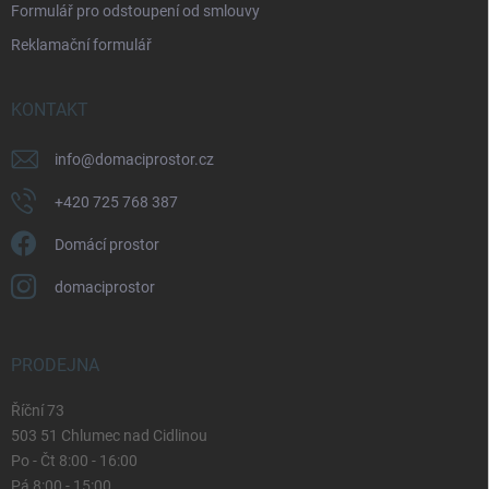
Formulář pro odstoupení od smlouvy
s
u
Reklamační formulář
KONTAKT
info
@
domaciprostor.cz
+420 725 768 387
Domácí prostor
domaciprostor
PRODEJNA
Říční 73
503 51 Chlumec nad Cidlinou
Po - Čt 8:00 - 16:00
Pá 8:00 - 15:00