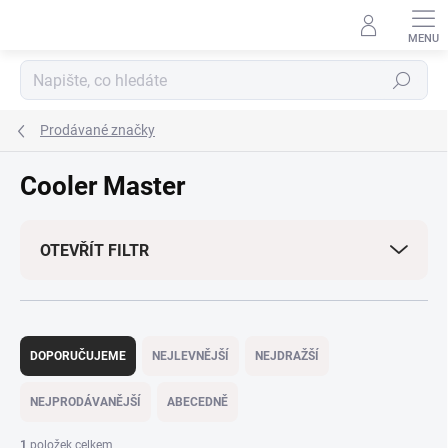
Přejít
na
obsah
Hledat
Prodávané značky
Cooler Master
OTEVŘÍT FILTR
Ř
a
DOPORUČUJEME
NEJLEVNĚJŠÍ
NEJDRAŽŠÍ
z
e
NEJPRODÁVANĚJŠÍ
ABECEDNĚ
n
í
1
položek celkem