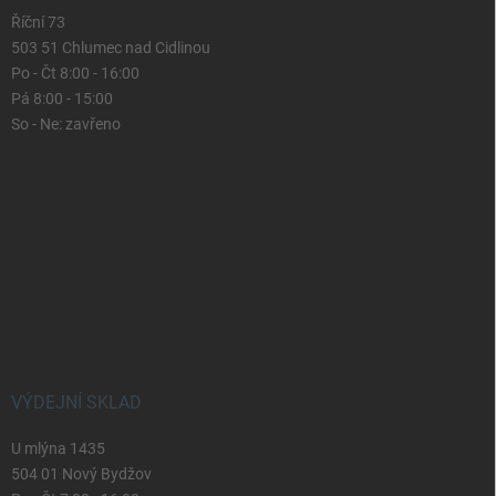
Říční 73
503 51 Chlumec nad Cidlinou
Po - Čt 8:00 - 16:00
Pá 8:00 - 15:00
So - Ne: zavřeno
VÝDEJNÍ SKLAD
U mlýna 1435
504 01 Nový Bydžov