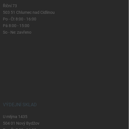
Říční 73
503 51 Chlumec nad Cidlinou
Po - Čt 8:00 - 16:00
Pá 8:00 - 15:00
So - Ne: zavřeno
VÝDEJNÍ SKLAD
U mlýna 1435
504 01 Nový Bydžov