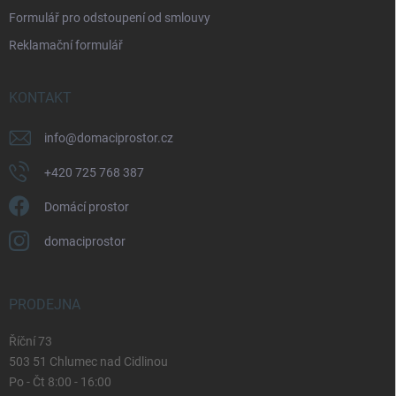
i
Formulář pro odstoupení od smlouvy
s
u
Reklamační formulář
KONTAKT
info
@
domaciprostor.cz
+420 725 768 387
Domácí prostor
domaciprostor
PRODEJNA
Říční 73
503 51 Chlumec nad Cidlinou
Po - Čt 8:00 - 16:00