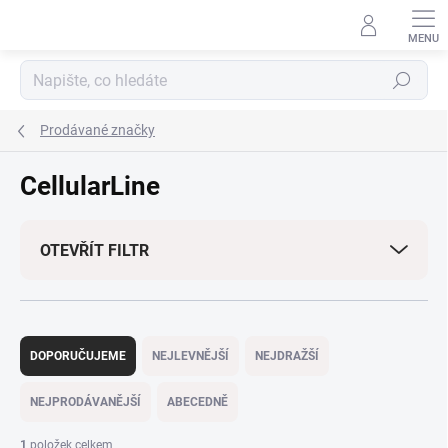
Přejít
na
obsah
Hledat
Prodávané značky
CellularLine
OTEVŘÍT FILTR
Ř
a
DOPORUČUJEME
NEJLEVNĚJŠÍ
NEJDRAŽŠÍ
z
e
NEJPRODÁVANĚJŠÍ
ABECEDNĚ
n
í
1
položek celkem