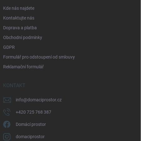
p
p
a
Kde nás najdete
r
t
v
Kontaktujte nás
í
k
Doprava a platba
y
v
Obchodní podmínky
ý
p
GDPR
i
Formulář pro odstoupení od smlouvy
s
u
Reklamační formulář
KONTAKT
info
@
domaciprostor.cz
+420 725 768 387
Domácí prostor
domaciprostor