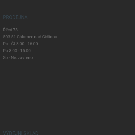
PRODEJNA
Říční 73
503 51 Chlumec nad Cidlinou
Po - Čt 8:00 - 16:00
Pá 8:00 - 15:00
So - Ne: zavřeno
VÝDEJNÍ SKLAD