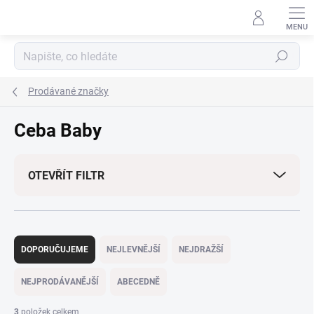
Přejít
na
obsah
Hledat
Prodávané značky
Ceba Baby
OTEVŘÍT FILTR
Ř
a
DOPORUČUJEME
NEJLEVNĚJŠÍ
NEJDRAŽŠÍ
z
e
NEJPRODÁVANĚJŠÍ
ABECEDNĚ
n
í
3
položek celkem